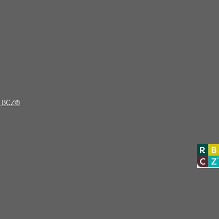
t BCZ®