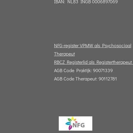
IBAN: NL83 INGB 0006897069
NFG-register VPMW als Psychosociaal
Therapeut
RBCZ Registerlid als Registertherapeu
AGB Code Praktijk: 90071339
AGB Code Therapeut: 90112781