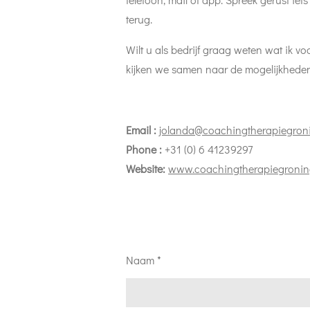
terug.
Wilt u als bedrijf graag weten wat ik v
kijken we samen naar de mogelijkheden
Email :
jolanda@coachingtherapiegroni
Phone :
+31 (0) 6 41239297
Website:
www.coachingtherapiegronin
Naam *