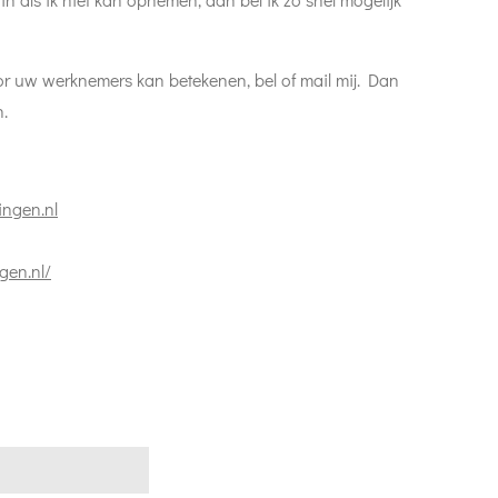
oor uw werknemers kan betekenen, bel of mail mij. Dan
.
ngen.nl
gen.nl/