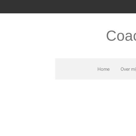
Ga
direct
naar
Coac
de
hoofdinhoud
Home
Over mi