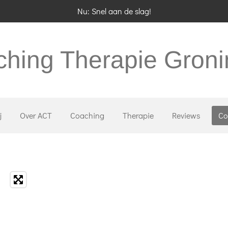
Nu: Snel aan de slag!
hing Therapie Gron
j
Over ACT
Coaching
Therapie
Reviews
Co