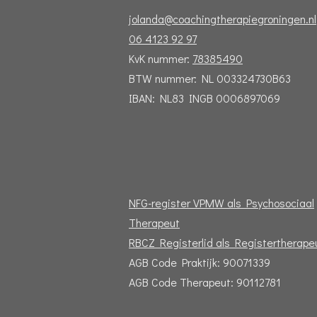
jolanda@coachingtherapiegroningen.nl
06 4123 92 97
KvK nummer:
78385490
BTW nummer: NL 003324730B63
IBAN: NL83 INGB 0006897069
NFG-register VPMW als Psychosociaal
Therapeut
RBCZ Registerlid als Registertherap
AGB Code Praktijk: 90071339
AGB Code Therapeut: 90112781