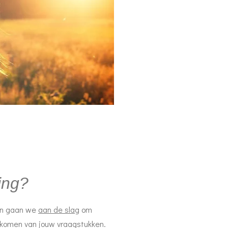
ing?
men gaan we
aan de slag
om
e komen van jouw vraagstukken.