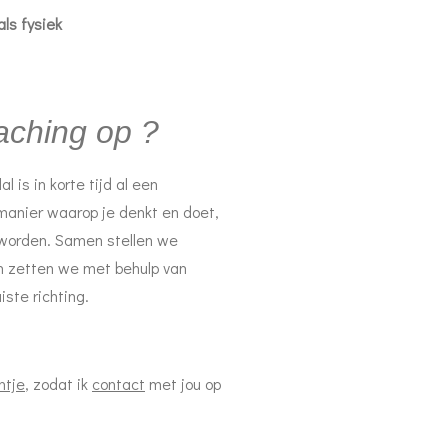
ls fysiek
oaching op ?
al is in korte tijd al een
manier waarop je denkt en doet,
 worden. Samen stellen we
 zetten we met behulp van
iste richting.
htje
, zodat ik
contact
met jou op