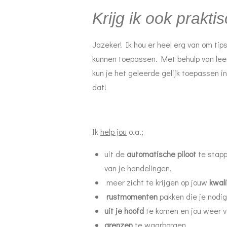
Krijg ik ook prakti
Jazeker! Ik hou er heel erg van om tip
kunnen toepassen. Met behulp van le
kun je het geleerde gelijk toepassen in 
dat!
Ik
help jou
o.a.;
uit de
automatische piloot
te stap
van je handelingen,
meer zicht te krijgen op jouw
kwali
rustmomenten
pakken die je nodig
uit je hoofd
te komen en jou weer 
grenzen
te waarborgen