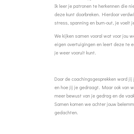
Ik leer je patronen te herkennen die nie
deze kunt doorbreken. Hierdoor verdw
stress, spanning en burn-out, je voelt j
We kijken samen vooral wat voor jou wèl 
eigen overtuigingen en leert deze te 
je weer vooruit kunt.
Door de coachingsgesprekken word jij
en hoe jij je gedraagt. Maar ook van wa
meer bewust van je gedrag en de vaak 
Samen komen we achter jouw belemm
gedachten.