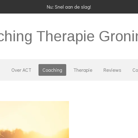
Nu: Snel aan de slag!
hing Therapie Gron
j
Over ACT
Coaching
Therapie
Reviews
Co